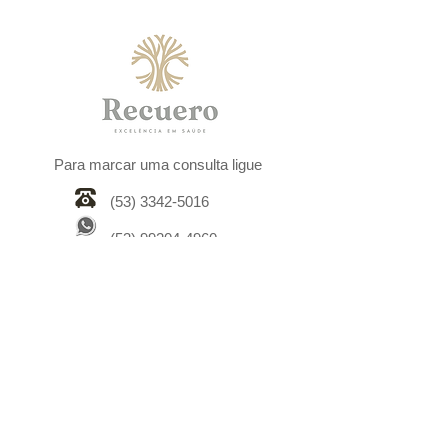
Para marcar uma consulta ligue
(53) 3342-5016
(53) 99204-4960
saulorecuero@gmail.com
www.clinicarecuero.com.br